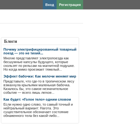
Вход
Регистрация
Блоги
Почему электрифицированный товарный
поезд — это не тихий...
Многие представляют электропоезда как
бесшумные капсулы будущего, которые
скользят по рельсам на магнитной подушке.
Но когда мимо проезжает тяжелый...
Эффект бабочки: Как мелочи меняют мир
Представьте, что где-то в тропическом лесу
взмахнула крыльями маленькая бабочка.
Казалось бы, это самое незначительное
событие — всего лишь легкое...
Как будет: «Голое тело» одним словом
Если нужно одно слово, то самый точный и
нейтральный вариант: Нагота. Это
существительное обозначает состояние
обнаженного тела без какой-либо...