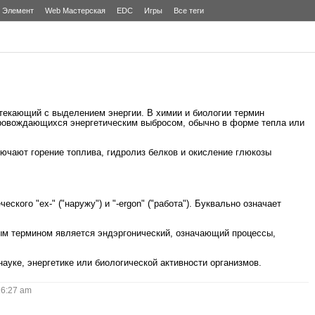
Элемент
Web Мастерская
EDC
Игры
Все теги
текающий с выделением энергии. В химии и биологии термин
провождающихся энергетическим выбросом, обычно в форме тепла или
ючают горение топлива, гидролиз белков и окисление глюкозы
еского "ex-" ("наружу") и "-ergon" ("работа"). Буквально означает
ым термином является эндэргонический, означающий процессы,
науке, энергетике или биологической активности организмов.
6:27 am