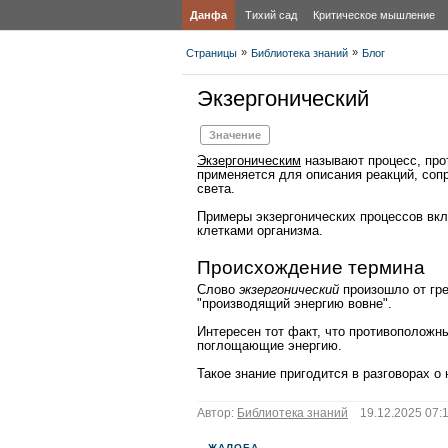
Данфа
Тихий сад
Критическое мышление
»
»
Страницы
Библиотека знаний
Блог
Экзергонический
Значение
Экзергоническим
называют процесс, про
применяется для описания реакций, со
света.
Примеры экзергонических процессов вкл
клетками организма.
Происхождение термина
Слово
экзергонический
произошло от греч
"производящий энергию вовне".
Интересен тот факт, что противоположн
поглощающие энергию.
Такое знание пригодится в разговорах о 
Автор:
Библиотека знаний
19.12.2025 07:1
ЖАЛОБА