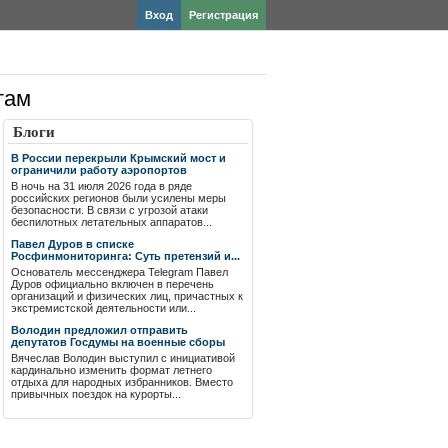
Вход
Регистрация
там
Блоги
В России перекрыли Крымский мост и
ограничили работу аэропортов
В ночь на 31 июля 2026 года в ряде
российских регионов были усилены меры
безопасности. В связи с угрозой атаки
беспилотных летательных аппаратов...
Павел Дуров в списке
Росфинмониторинга: Суть претензий и...
Основатель мессенджера Telegram Павел
Дуров официально включен в перечень
организаций и физических лиц, причастных к
экстремистской деятельности или...
Володин предложил отправить
депутатов Госдумы на военные сборы
Вячеслав Володин выступил с инициативой
кардинально изменить формат летнего
отдыха для народных избранников. Вместо
привычных поездок на курорты...