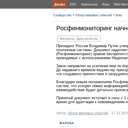
Данфа
EDC
Компьютер
Игры
Web Мас
»
»
Сообщества
Обзор мировых событий
Блог
Росфинмониторинг начн
Финансы / Драгметаллы
Президент России Владимир Путин утве
платежные системы. Документ наделяе
(Росфинмониторинг) правом беспрепятст
проводимых с использованием Национал
Закон направлен на усиление мер по бо
До недавнего времени ведомству прихо
что создавало препятствия и затруднял
Благодаря новым полномочиям Росфинм
систем, что ускорит обмен информацией
взаимодействия будет детально прописа
Принятый документ вступает в силу с 1
время для адаптации к нововведениям и
Автор:
Обзор мировых событий
17.12.2025
ЖАЛОБА