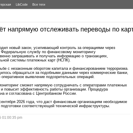
терская
LibCode
Все теги
ёт напрямую отслеживать переводы по кар
рдил новый закон, усиливающий контроль за операциями через
т Федеральную службу по финансовому мониторингу
венно запрашивать и получать информацию о транзакциях,
ьной системы платежных карт (НСПК).
рьбе с незаконным оборотом капитала и финансированием терроризма.
дилось обращаться за подобными данными через коммерческие банки,
о оперативное выявление подозрительных операций.
ониторинг сможет напрямую сотрудничать с операторами платежных
 и повысит эффективность работы организации. Процедура
на и согласована с Центробанком России.
 сентября 2026 года, что даст финансовым организациям необходимое
 подготовки соответствующей технической инфраструктуры.
 01:00:35 pm