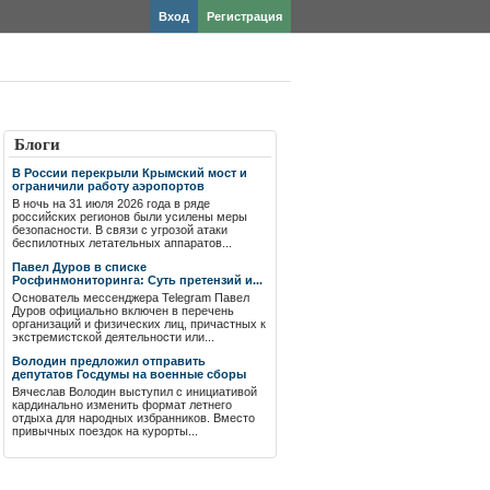
Вход
Регистрация
Блоги
В России перекрыли Крымский мост и
ограничили работу аэропортов
В ночь на 31 июля 2026 года в ряде
российских регионов были усилены меры
безопасности. В связи с угрозой атаки
беспилотных летательных аппаратов...
Павел Дуров в списке
Росфинмониторинга: Суть претензий и...
Основатель мессенджера Telegram Павел
Дуров официально включен в перечень
организаций и физических лиц, причастных к
экстремистской деятельности или...
Володин предложил отправить
депутатов Госдумы на военные сборы
Вячеслав Володин выступил с инициативой
кардинально изменить формат летнего
отдыха для народных избранников. Вместо
привычных поездок на курорты...