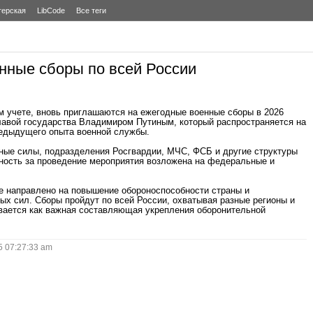
терская
LibCode
Все теги
енные сборы по всей России
 учете, вновь приглашаются на ежегодные военные сборы в 2026
лавой государства Владимиром Путиным, который распространяется на
редыдущего опыта военной службы.
ные силы, подразделения Росгвардии, МЧС, ФСБ и другие структуры
ность за проведение мероприятия возложена на федеральные и
е направлено на повышение обороноспособности страны и
х сил. Сборы пройдут по всей России, охватывая разные регионы и
ивается как важная составляющая укрепления оборонительной
 07:27:33 am