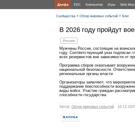
Данфа
EDC
Компьютер
Игры
Web Мас
»
»
Сообщества
Обзор мировых событий
Блог
В 2026 году пройдут во
Россия
Мужчины России, состоящие на воинском
году. Соответствующий указ подписан г
всех резервистов вне зависимости от п
Программа сборов охватывает вооружен
национальной безопасности. Ответствен
региональные органы власти.
Организаторы заявляют, что мероприяти
поддержание боеспособности вооруженны
виды войск. Участие граждан рассматр
способности государства.
Автор:
Обзор мировых событий
10.12.2025
ЖАЛОБА