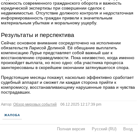
сложность современного гражданского оборота и важность
юридической экспертизы при совершении сделок с
недвижимостью. Отсутствие должного контроля и недостаточная
информированность граждан привели к значительным
материальным убыткам и моральному ущербу.
Результаты и перспектива
Сейчас основное внимание сосредоточено на исполнении
обязательств Ларисой Долиной. Её обещание выплатить
компенсацию Лурье представляет собой важный шаг к
восстановлению справедливости. Пока неизвестно, когда именно
произойдет выплата, но ясно одно: оба участника процесса
заинтересованы в скорейшем окончании затянувшегося спора.
Предстоящие месяцы покажут, насколько эффективно сработает
судебный аппарат и сможет ли каждая сторона прийти к
компромиссу, восстанавливающему нарушенные права и чувства
пострадавших.
Автор:
Обзор мировых событий
06.12.2025 12:17:39 pm
ЖАЛОБА
Полная версия
·
Русский (RU)
·
Вход
·