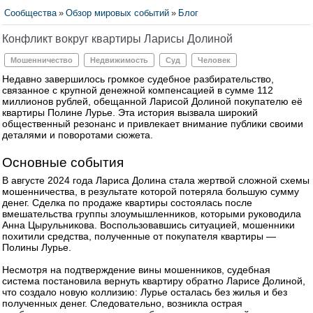
Сообщества
»
Обзор мировых событий
»
Блог
Конфликт вокруг квартиры Ларисы Долиной
Мошенничество
Недвижимость
Суд
Человек
Недавно завершилось громкое судебное разбирательство,
связанное с крупной денежной компенсацией в сумме 112
миллионов рублей, обещанной Ларисой Долиной покупателю её
квартиры Полине Лурье. Эта история вызвала широкий
общественный резонанс и привлекает внимание публики своими
деталями и поворотами сюжета.
Основные события
В августе 2024 года Лариса Долина стала жертвой сложной схемы
мошенничества, в результате которой потеряла большую сумму
денег. Сделка по продаже квартиры состоялась после
вмешательства группы злоумышленников, которыми руководила
Анна Цырульникова. Воспользовавшись ситуацией, мошенники
похитили средства, полученные от покупателя квартиры —
Полины Лурье.
Несмотря на подтверждение вины мошенников, судебная
система постановила вернуть квартиру обратно Ларисе Долиной,
что создало новую коллизию: Лурье осталась без жилья и без
полученных денег. Следовательно, возникла острая