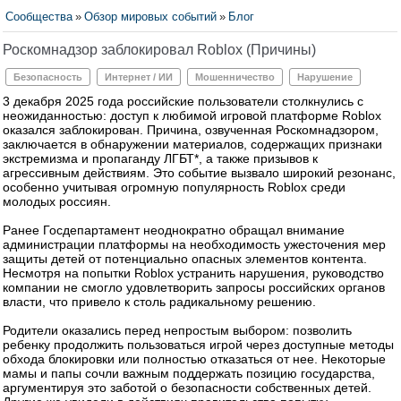
Сообщества
»
Обзор мировых событий
»
Блог
Роскомнадзор заблокировал Roblox (Причины)
Безопасность
Интернет / ИИ
Мошенничество
Нарушение
3 декабря 2025 года российские пользователи столкнулись с
неожиданностью: доступ к любимой игровой платформе Roblox
оказался заблокирован. Причина, озвученная Роскомнадзором,
заключается в обнаружении материалов, содержащих признаки
экстремизма и пропаганду ЛГБТ*, а также призывов к
агрессивным действиям​. Это событие вызвало широкий резонанс,
особенно учитывая огромную популярность Roblox среди
молодых россиян.
Ранее Госдепартамент неоднократно обращал внимание
администрации платформы на необходимость ужесточения мер
защиты детей от потенциально опасных элементов контента.
Несмотря на попытки Roblox устранить нарушения, руководство
компании не смогло удовлетворить запросы российских органов
власти, что привело к столь радикальному решению​.
Родители оказались перед непростым выбором: позволить
ребенку продолжить пользоваться игрой через доступные методы
обхода блокировки или полностью отказаться от нее. Некоторые
мамы и папы сочли важным поддержать позицию государства,
аргументируя это заботой о безопасности собственных детей.