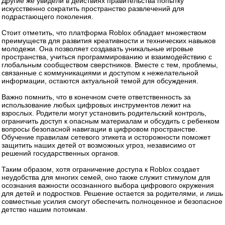
Другие же увидели в действиях правительства попытку
искусственно сократить пространство развлечений для
подрастающего поколения.
Стоит отметить, что платформа Roblox обладает множеством
преимуществ для развития креативности и технических навыков
молодежи. Она позволяет создавать уникальные игровые
пространства, учиться программированию и взаимодействию с
глобальным сообществом сверстников. Вместе с тем, проблемы,
связанные с коммуникациями и доступом к нежелательной
информации, остаются актуальной темой для обсуждения.
Важно помнить, что в конечном счете ответственность за
использование любых цифровых инструментов лежит на
взрослых. Родители могут установить родительский контроль,
ограничить доступ к опасным материалам и обсудить с ребенком
вопросы безопасной навигации в цифровом пространстве.
Обучение правилам сетевого этикета и осторожности поможет
защитить наших детей от возможных угроз, независимо от
решений государственных органов.
Таким образом, хотя ограничение доступа к Roblox создает
неудобства для многих семей, оно также служит стимулом для
осознания важности осознанного выбора цифрового окружения
для детей и подростков. Решение остается за родителями, и лишь
совместные усилия смогут обеспечить полноценное и безопасное
детство нашим потомкам.