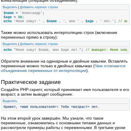
конкатенации (операция объединения):
Выделить
|
Добавить перенос строки
$name 
=
'Александр'
;
$age 
=
30
;
echo 
'Меня зовут '
.
 $name 
.
', мне '
.
 $age 
.
' лет.'
;
// выв
Также можно использовать интерполяцию строк (включение
переменных прямо в строку):
Выделить
|
Добавить перенос строки
echo 
"Меня зовут $name, мне $age лет."
;
// выведет: Меня зовут
Обратите внимание на одинарные и двойные кавычки. Вставлять
переменные можно только в двойных кавычках (
Чем отличается
объединение переменных от интерполяции
).
Практическое задание
Создайте PHP-скрипт, который принимает имя пользователя и его
возраст, а затем выводит сообщение:
Выделить
Привет,
<имя
пользователя>!
Тебе
<возраст>
лет.
На этом второй урок завершён. Мы узнали, что такое
переменные, ознакомились с основными типами данных и
рассмотрели примеры работы с переменными. В третьем уроке