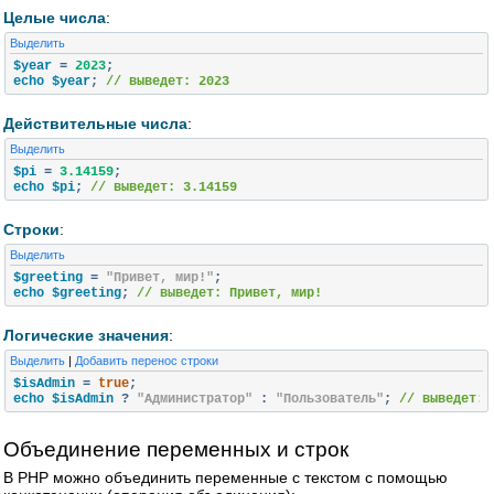
Целые числа
:
Выделить
$year 
=
2023
;
echo $year
;
// выведет: 2023
Действительные числа
:
Выделить
$pi 
=
3.14159
;
echo $pi
;
// выведет: 3.14159
Строки
:
Выделить
$greeting 
=
"Привет, мир!"
;
echo $greeting
;
// выведет: Привет, мир!
Логические значения
:
Выделить
|
Добавить перенос строки
$isAdmin 
=
true
;
echo $isAdmin 
?
"Администратор"
:
"Пользователь"
;
// выведет: 
Объединение переменных и строк
В PHP можно объединить переменные с текстом с помощью