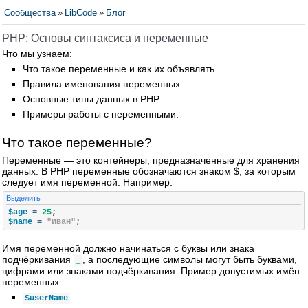
Сообщества
»
LibCode
»
Блог
PHP: Основы синтаксиса и переменные
Что мы узнаем:
Что такое переменные и как их объявлять.
Правила именования переменных.
Основные типы данных в PHP.
Примеры работы с переменными.
Что такое переменные?
Переменные — это контейнеры, предназначенные для хранения
данных. В PHP переменные обозначаются знаком $, за которым
следует имя переменной. Например:
Выделить
$age 
=
25
;
$name 
=
"Иван"
;
Имя переменной должно начинаться с буквы или знака
подчёркивания
, а последующие символы могут быть буквами,
_
цифрами или знаками подчёркивания. Пример допустимых имён
переменных:
$userName