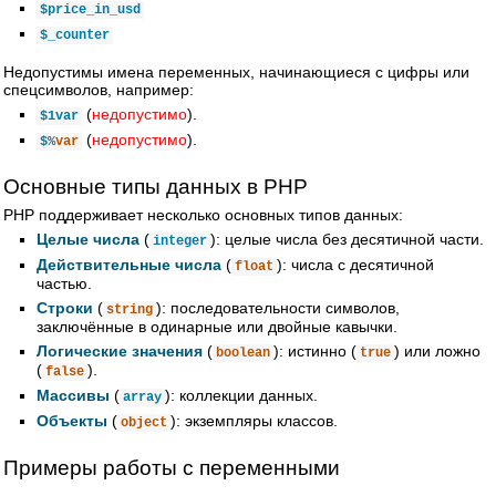
$price_in_usd
$_counter
Недопустимы имена переменных, начинающиеся с цифры или
спецсимволов, например:
(
недопустимо
).
$1var
(
недопустимо
).
$
%
var
Основные типы данных в PHP
PHP поддерживает несколько основных типов данных:
Целые числа
(
): целые числа без десятичной части.
integer
Действительные числа
(
): числа с десятичной
float
частью.
Строки
(
): последовательности символов,
string
заключённые в одинарные или двойные кавычки.
Логические значения
(
): истинно (
) или ложно
boolean
true
(
).
false
Массивы
(
): коллекции данных.
array
Объекты
(
): экземпляры классов.
object
Примеры работы с переменными