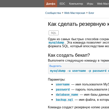
Данфа
EDC
Компьютер
Игры
Web Мас
»
»
Сообщества
Web Мастерская
Блог
Как сделать резервную
SQL
Один из самых быстрых способов сохра
. Эта команда позволяет экс
mysqldump
формата SQL, который впоследствии мо
Как создать бекап?
Выполните следующую команду в термина
Выделить
mysqldump 
-
u username 
-
p password 
Параметры:
— имя пользователя My
username
— пароль пользователя (
password
— имя базы данных,
database_name
— имя файла, в которы
backup
.
sql
Команда создаст резервную копию указа