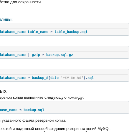
йство для сохранности.
аблицы
:
database_name table_name 
>
 table_backup
.
sql
database_name 
|
 gzip 
>
 backup
.
sql
.
gz
:
database_name 
>
 backup_$
(
date 
'+%Y-%m-%d'
).
sql
ных
зервной копии выполните следующую команду:
base_name 
<
 backup
.
sql
 указанного файла резервной копии.
остой и надежный способ создания резервных копий MySQL.