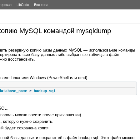
терская
LibCode
Все теги
 копию MySQL командой mysqldump
нить резервную копию базы данных MySQL — использование команды
портировать всю базу данных либо выбранные таблицы в файл
жно восстановить.
ле Linux или Windows (PowerShell или cmd):
database_name 
>
 backup
.
sql
SQL.
пароль можно ввести после приглашения).
 которую нужно сохранить.
й будет сохранена копия.
нной базы данных и сохранит её в файл backup.sql. Этот файл можно