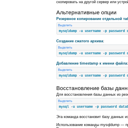
скопировать на другой сервер или устро
Альтернативные опции
Резервное копирование отдельной т
Выделить
mysqldump 
-
u username 
-
p password 
Создание сжатого архива
:
Выделить
mysqldump 
-
u username 
-
p password 
Добавление timestamp к имени файла
Выделить
mysqldump 
-
u username 
-
p password 
Восстановление базы дан
Для восстановления базы данных из ре
Выделить
mysql 
-
u username 
-
p password data
Эта команда восстановит базу данных из
Использование команды mysqldump — пр