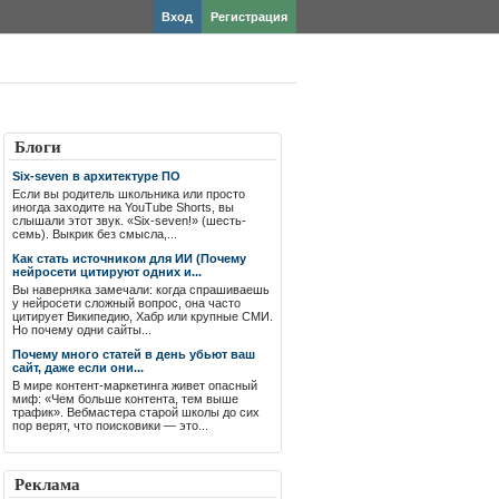
Вход
Регистрация
Блоги
Six-seven в архитектуре ПО
Если вы родитель школьника или просто
иногда заходите на YouTube Shorts, вы
слышали этот звук. «Six-seven!» (шесть-
семь). Выкрик без смысла,...
Как стать источником для ИИ (Почему
нейросети цитируют одних и...
Вы наверняка замечали: когда спрашиваешь
у нейросети сложный вопрос, она часто
цитирует Википедию, Хабр или крупные СМИ.
Но почему одни сайты...
Почему много статей в день убьют ваш
сайт, даже если они...
В мире контент-маркетинга живет опасный
миф: «Чем больше контента, тем выше
трафик». Вебмастера старой школы до сих
пор верят, что поисковики — это...
Реклама