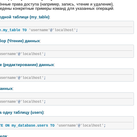
нные права доступа (например, запись, чтение и удаление),
едены конкретные примеры команд для указанных операций.
одной таблице (my_table)
:
e
.
my_table TO 
'username'
@
'localhost'
;
бор (Чтение) данных
:
username'
@
'localhost'
;
е (редактирование) данных
:
username'
@
'localhost'
;
данных
:
username'
@
'localhost'
;
 одну таблицу (users)
:
TE ON my_database
.
users TO 
'username'
@
'localhost'
;
теля
: