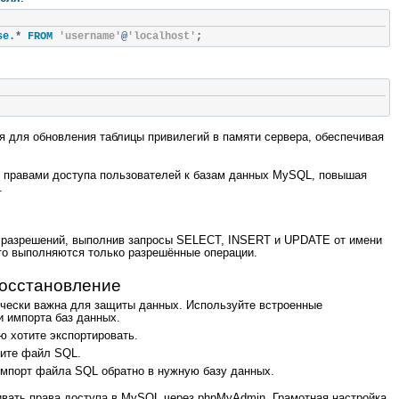
se
.*
 FROM 
'username'
@
'localhost'
;
 для обновления таблицы привилегий в памяти сервера, обеспечивая
ь правами доступа пользователей к базам данных MySQL, повышая
.
 разрешений, выполнив запросы SELECT, INSERT и UPDATE от имени
что выполняются только разрешённые операции.
восстановление
ически важна для защиты данных. Используйте встроенные
 импорта баз данных.
ю хотите экспортировать.
ните файл SQL.
мпорт файла SQL обратно в нужную базу данных.
аивать права доступа в MySQL через phpMyAdmin. Грамотная настройка