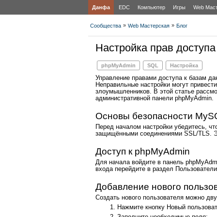
Данфа
EDC
Компьютер
Игры
Web Мас
»
»
Сообщества
Web Мастерская
Блог
Настройка прав доступ
phpMyAdmin
SQL
Настройка
Управление правами доступа к базам д
Неправильные настройки могут привести
злоумышленников. В этой статье рассмо
административной панели phpMyAdmin.
Основы безопасности MyS
Перед началом настройки убедитесь, чт
защищёнными соединениями SSL/TLS. Э
Доступ к phpMyAdmin
Для начала войдите в панель phpMyAdmi
входа перейдите в раздел Пользователи
Добавление нового пользо
Создать нового пользователя можно дв
Нажмите кнопку Новый пользоват
Заполните необходимые поля: