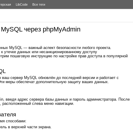
терская
LibCode
Все теги
а MySQL через phpMyAdmin
анных MySQL — важный аспект безопасности любого проекта.
 к утечке данных или несанкционированному доступу
трим пошаговую инструкцию по настройке прав доступа в популярной
QL
о ваш сервер MySQL обновлён до последней версии и работает с
ти меры обеспечат дополнительную защиту ваших данных.
n, введя адрес сервера базы данных и пароль администратора. После
, расположенный слева меню навигации.
вателя
умя способами:
ель в верхней части экрана.