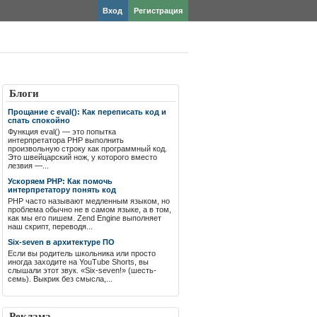
Вход
Регистрация
Блоги
Прощание с eval(): Как переписать код и
спать спокойно
Функция eval() — это попытка
интерпретатора PHP выполнить
произвольную строку как программный код.
Это швейцарский нож, у которого вместо
лезвия —...
Ускоряем PHP: Как помочь
интерпретатору понять код
PHP часто называют медленным языком, но
проблема обычно не в самом языке, а в том,
как мы его пишем. Zend Engine выполняет
наш скрипт, переводя...
Six-seven в архитектуре ПО
Если вы родитель школьника или просто
иногда заходите на YouTube Shorts, вы
слышали этот звук. «Six-seven!» (шесть-
семь). Выкрик без смысла,...
Реклама