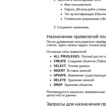
Имя пользователя.
Пароль (Используйте сложн
Тип аутентификации (Обычно
Глобальное разрешение («Вс
Сохраните изменения.
Назначение привилегий по
После добавления пользователя перейди
списка. Здесь можно задать точные раз
Основные типы привилегий:
ALL PRIVILEGES
: Полный доступ 
CREATE
: Создание объектов (Таблиц
SELECT
: Чтение данных.
INSERT
: Вставка записей.
UPDATE
: Изменение существующих
DELETE
: Удаление записей.
DROP
: Удаление объектов.
Рекомендуется назначать минимальные
целостности данных.
Запросы для назначения п