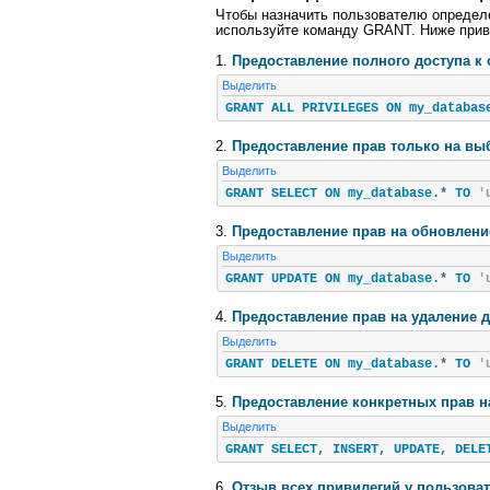
Чтобы назначить пользователю определё
используйте команду GRANT. Ниже прив
1.
Предоставление полного доступа к 
Выделить
GRANT ALL PRIVILEGES ON my_databas
2.
Предоставление прав только на вы
Выделить
GRANT SELECT ON my_database
.*
 TO 
'
3.
Предоставление прав на обновлени
Выделить
GRANT UPDATE ON my_database
.*
 TO 
'
4.
Предоставление прав на удаление 
Выделить
GRANT DELETE ON my_database
.*
 TO 
'
5.
Предоставление конкретных прав на
Выделить
GRANT SELECT
,
 INSERT
,
 UPDATE
,
 DELE
6.
Отзыв всех привилегий у пользова