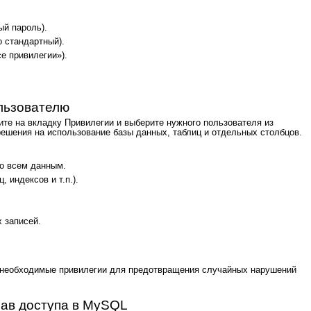
ый пароль).
 стандартный).
е привилегии»).
льзователю
те на вкладку Привилегии и выберите нужного пользователя из
решения на использование базы данных, таблиц и отдельных столбцов.
ко всем данным.
, индексов и т.п.).
 записей.
 необходимые привилегии для предотвращения случайных нарушений
рав доступа в MySQL