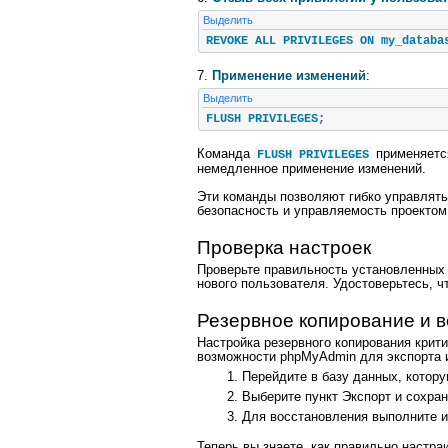
Выделить
REVOKE ALL PRIVILEGES ON my_databa
7.
Применение изменений
:
Выделить
FLUSH PRIVILEGES
;
Команда
применяется
FLUSH PRIVILEGES
немедленное применение изменений.
Эти команды позволяют гибко управлят
безопасность и управляемость проектом
Проверка настроек
Проверьте правильность установленных
нового пользователя. Удостоверьтесь, 
Резервное копирование и 
Настройка резервного копирования крит
возможности phpMyAdmin для экспорта и
Перейдите в базу данных, котору
Выберите пункт Экспорт и сохра
Для восстановления выполните и
Теперь вы знаете, как правильно настр