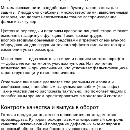
Металлические нити, внедрённые в бумагу, также важны для
защиты. Иногда они снабжены микроотверстиями, выполненными
лазером, что делает невозможным точное воспроизведение
фальшивых купюр.
Цветовые переходы и переливы красок на лицевой стороне также
выполняют защитную функцию. Такие краски трудно
воспроизводимы обычными средствами и требуют специального
оборудования для создания точного эффекта смены цветов при
изменении угла просмотра.
Микротекст — едва заметные линии и надписи мелкого шрифта
— добавляется на многих участках купюры. Их прочтение
возможно лишь при увеличении, что усложняет фальсификацию и
гарантирует защиту от мошенничества.
Отдельное внимание уделяется специальным символам и
изображениям, нанесённым выпуклым способом («рельеф»).
Такие участки легко распознать тактильно, что помогает людям с
ослабленным зрением ориентироваться в монетарной системе.
Контроль качества и выпуск в оборот
Готовая продукция тщательно проверяется на каждом этапе
производства. Купюры проходят автоматизированный контроль
качества, исключающий попадание дефектных экземпляров в
денежный оборот. Затем банкноты упаковываются и