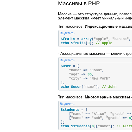
Массивы в PHP
Массив — это структура данных, позво
элемент массива имеет уникальный инде
Тип массивов:
Индексационные масси
Выделить
$fruits 
=
 array
(
"apple"
,
"banana"
,
echo $fruits
[
0
];
// apple
- Ассоциативные массивы — ключи стро
Выделить
$user 
=
[
"name"
=>
"John"
,
"age"
=>
30
,
"city"
=>
"New York"
];
echo $user
[
"name"
];
// John
Тип массивов:
Многомерные массивы
Выделить
$students 
=
[
[
"name"
=>
"Alice"
,
"grade"
=>
[
"name"
=>
"Bob"
,
"grade"
=>
8
];
echo $students
[
0
][
"name"
];
// Alic