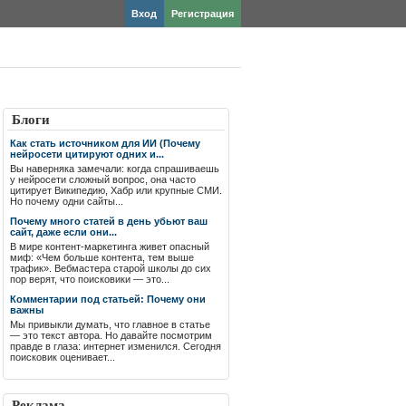
Вход
Регистрация
Блоги
Как стать источником для ИИ (Почему
нейросети цитируют одних и...
Вы наверняка замечали: когда спрашиваешь
у нейросети сложный вопрос, она часто
цитирует Википедию, Хабр или крупные СМИ.
Но почему одни сайты...
Почему много статей в день убьют ваш
сайт, даже если они...
В мире контент-маркетинга живет опасный
миф: «Чем больше контента, тем выше
трафик». Вебмастера старой школы до сих
пор верят, что поисковики — это...
Комментарии под статьей: Почему они
важны
Мы привыкли думать, что главное в статье
— это текст автора. Но давайте посмотрим
правде в глаза: интернет изменился. Сегодня
поисковик оценивает...
Реклама