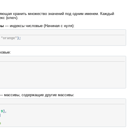
ляющая хранить множество значений под одним именем. Каждый
кс (ключ).
вы
— индексы числовые (Начиная с нуля):
"orange"
);
ковые:
— массивы, содержащие другие массивы:
9
],
]
e