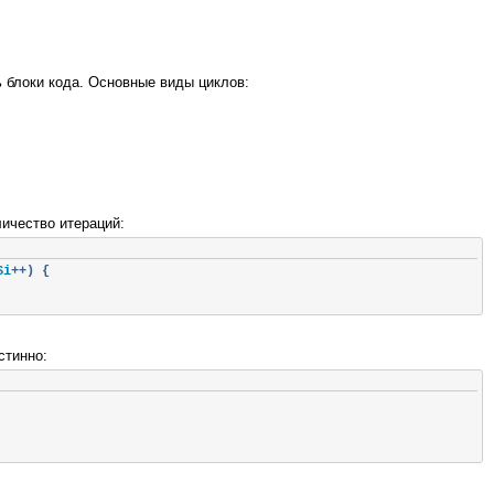
 блоки кода. Основные виды циклов:
личество итераций:
$i
++)
{
стинно: