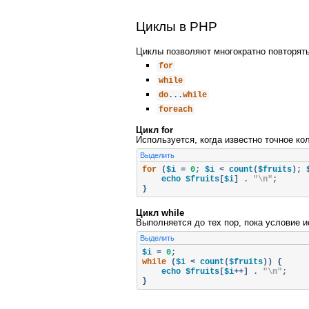
Циклы в PHP
Циклы позволяют многократно повторять
for
while
do
...
while
foreach
Цикл for
Используется, когда известно точное ко
Выделить
for
(
$i 
=
0
;
 $i 
<
 count
(
$fruits
);
 
    echo $fruits
[
$i
]
.
"\n"
;
}
Цикл while
Выполняется до тех пор, пока условие и
Выделить
$i 
=
0
;
while
(
$i 
<
 count
(
$fruits
))
{
    echo $fruits
[
$i
++]
.
"\n"
;
}