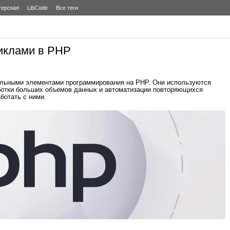
терская
LibCode
Все теги
циклами в PHP
льными элементами программирования на PHP. Они используются
аботки больших объемов данных и автоматизации повторяющихся
ботать с ними.