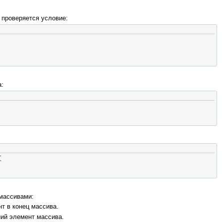
 проверяется условие:
а:
{
массивами:
т в конец массива.
ий элемент массива.