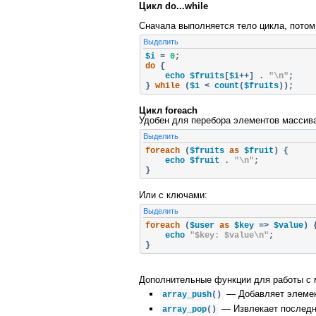
Цикл do...while
Сначала выполняется тело цикла, потом
Выделить
$i 
=
0
;
do
{
    echo $fruits
[
$i
++]
.
"\n"
;
}
while
(
$i 
<
 count
(
$fruits
));
Цикл foreach
Удобен для перебора элементов массив
Выделить
foreach
(
$fruits 
as
 $fruit
)
{
    echo $fruit 
.
"\n"
;
}
Или с ключами:
Выделить
foreach
(
$user 
as
 $key 
=>
 $value
)
    echo 
"$key: $value\n"
;
}
Дополнительные функции для работы с 
— Добавляет элемен
array_push
()
— Извлекает последн
array_pop
()