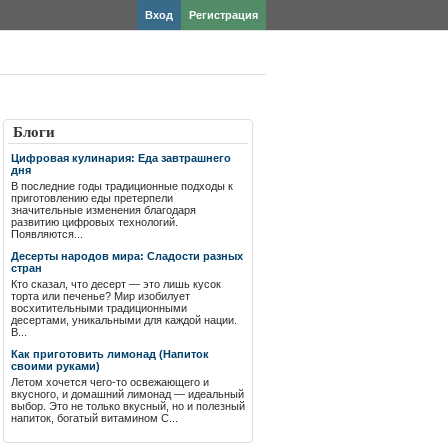
Вход
Регистрация
Блоги
Цифровая кулинария: Еда завтрашнего
дня
В последние годы традиционные подходы к
приготовлению еды претерпели
значительные изменения благодаря
развитию цифровых технологий.
Появляются...
Десерты народов мира: Сладости разных
стран
Кто сказал, что десерт — это лишь кусок
торта или печенье? Мир изобилует
восхитительными традиционными
десертами, уникальными для каждой нации.
В...
Как приготовить лимонад (Напиток
своими руками)
Летом хочется чего-то освежающего и
вкусного, и домашний лимонад — идеальный
выбор. Это не только вкусный, но и полезный
напиток, богатый витамином C...