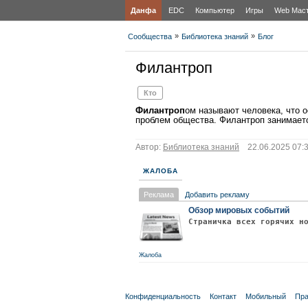
Данфа
EDC
Компьютер
Игры
Web Мас
»
»
Сообщества
Библиотека знаний
Блог
Филантроп
Кто
Филантроп
ом называют человека, что о
проблем общества. Филантроп занимает
Автор:
Библиотека знаний
22.06.2025 07:3
ЖАЛОБА
Реклама
Добавить рекламу
Обзор мировых событий
Страничка всех горячих н
Жалоба
Конфиденциальность
Контакт
Мобильный
Пра