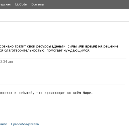
терская
LibCode
Все теги
сознано тратит свои ресурсы (Деньги, силы или время) на решение
ся благотворительностью, помогает нуждающимся.
2:34 am
овостях и событий, что происходят во всём Мире.
вила
Правообладателям