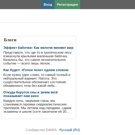
Вход
Регистрация
Блоги
Эффект бабочки: Как мелочи меняют мир
Представьте, что где-то в тропическом лесу
взмахнула крыльями маленькая бабочка.
Казалось бы, это самое незначительное
событие — всего лишь легкое...
Как будет: «Голое тело» одним словом
Если нужно одно слово, то самый точный и
нейтральный вариант: Нагота. Это
существительное обозначает состояние
обнаженного тела без какой-либо...
Откуда берутся сны и зачем мозг
показывает нам кино
Каждую ночь, закрывая глаза, мы
становимся героями сюрреалистических
триллеров. Мы летаем над городами, сдаем
экзамены в школе (хотя закончили её 20...
Сообщество DANFA ·
Русский (RU)