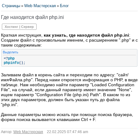
Страницы
»
Web Мастерская
»
Блог
Где находится файл php.ini
Хостинг | Сервер
Краткая инструкция,
как узнать, где находится файл php.ini
:
Создаем файл с произвольным именем, с расширением ".php" и с
таким содержимым:
Выделить
<?
php

phpinfo
();
Заливаем файл в корень сайта и переходим по адресу: "сайт/
имяФайла.php". Перед нами откроется информация о PHP, в виде
таблице. Нам необходимо найти параметр "Loaded Configuration
File", на случай, если данный параметр имеет значение "None",
ищем параметр "Configuration File (php.ini) Path". В каком то из
этих двух параметров, должен быть указан путь до файла
"php.ini".
Данные параметры можно искать при помощи поиска браузера,
форма поиска вызывается клавишами Ctrl + F.
Автор:
Web Мастерская
22.02.2025 07:47:46 am