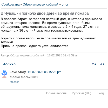
Сообщества
»
Обзор мировых событий
»
Блог
В Чувашии погибло двое детей во время пожара
В поселке Атрать загорелся частный дом, в котором проживала
семь из четырех человек. Во время тушения огня, были
обнаружены тела мальчиков, в возрасте 2 и 4 года. 27-летняя
женщина и 36-летний мужчина госпитализированы.
Борьбу с огнем вело шесть специалистов на трех единицах
техники.
Причина произошедшего устанавливается.
Автор:
Обзор мировых событий
16.02.2025 09:48:39 am
ЖАЛОБА
1
3
Love Story
16.02.2025 03:15:26 pm
Жалко мальчишек...
Жалоба
Полная версия
·
Русский (RU)
·
Вход
·