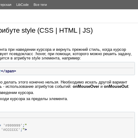
терская
LibCode
Все теги
ибуте style (CSS | HTML | JS)
та при наведении курсора и вернуть прежний стиль, когда курсор
ует псевдокласс :hover, при помощи, которого можно решить задачу,
ится в атрибуте style элемента, например:
т
</span>
но делать этого конечно нельзя. Необходимо искать другой вариант
ь - использование атрибутов событий:
onMouseOver
и
onMouseOut
:
аведении курсора.
ходи курсора за пределы элемента.
=
'#999999'
;
"
'#CCCCCC'
;
"
>