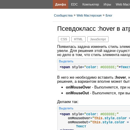
Данфа
EDC
Компьютер
Игры
Web Мас
»
»
Сообщества
Web Мастерская
Блог
Псевдокласс :hover в атр
CSS
HTML
JavaScript
Появилась задача изменить стиль элемен
увели. Для решения этой задачи существ
но дело в том, что стиль элемента наход
Выделить
<span
style
=
"
color
:
#CCCCCC;
"
>
Текс
В него же необходимо вставить
:hover
, 
решения, а вариантом вполне может быт
onMouseOver
- Выполняется, при н
onMouseOut
- Выполняется, при вы
Делаем так:
Выделить
<span
style
=
"
color
:
#CCCCCC;
"
onMouseOver
=
"
this
.
style
.
color 
onMouseOut
=
"
this
.
style
.
color 
=