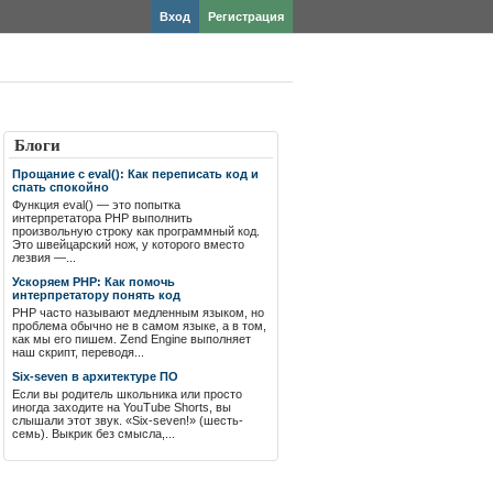
Вход
Регистрация
Блоги
Прощание с eval(): Как переписать код и
спать спокойно
Функция eval() — это попытка
интерпретатора PHP выполнить
произвольную строку как программный код.
Это швейцарский нож, у которого вместо
лезвия —...
Ускоряем PHP: Как помочь
интерпретатору понять код
PHP часто называют медленным языком, но
проблема обычно не в самом языке, а в том,
как мы его пишем. Zend Engine выполняет
наш скрипт, переводя...
Six-seven в архитектуре ПО
Если вы родитель школьника или просто
иногда заходите на YouTube Shorts, вы
слышали этот звук. «Six-seven!» (шесть-
семь). Выкрик без смысла,...