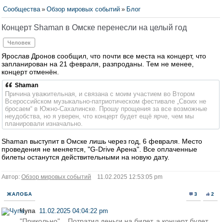
Сообщества
»
Обзор мировых событий
»
Блог
Концерт Shaman в Омске перенесли на целый год
Человек
Ярослав Дронов сообщил, что почти все места на концерт, что
запланирован на 21 февраля, разпроданы. Тем не менее,
концерт отменён.
Shaman
Причина уважительная, и связана с моим участием во Втором
Всероссийском музыкально-патриотическом фестивале „Своих не
бросаем“ в Южно-Сахалинске. Прошу прощения за все возможные
неудобства, но я уверен, что концерт будет ещё ярче, чем мы
планировали изначально.
Shaman выступит в Омске лишь через год, 6 февраля. Место
проведения не меняется, "G-Drive Арена". Все оплаченные
билеты останутся действительными на новую дату.
Автор:
Обзор мировых событий
11.02.2025 12:53:05 pm
ЖАЛОБА
3
2
Чупа
11.02.2025 04:04:22 pm
"Прикольно"... Потратил деньги на билет, а концерт будет