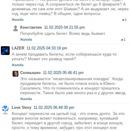
только через год. А сохраниться ли билет до 6 февраля? А
доживешь ли сам или этот Шаман? А не выдумает ли, через
год, еще чего певец? В общем, одни вопросы.
Жалоба
1
Константин
11.02.2025 04:21:55 pm
Попробуйте сдать билет. Всяко ведь бывает.
Жалоба
1
LAZER
11.02.2025 04:33:19 pm
А зачем продавать билеты, если собираешься куда-то
уехать? Может это развод такой?
Жалоба
Солнышко
11.02.2025 05:46:41 pm
Это называется "незапланированная поездка". Когда
продавали билеты, не было плана ехать в Южно-
Сахалинск. Что-то поменялось и концерт пришлось
перенести. Такое было уже много раз и у других звезд.
Жалоба
Love Story
11.02.2025 06:49:30 pm
Концерт перенесли на целый год - это очень долго. За это
время многое может поменяться, например, купивший
билет, переедет в другой город, заболеет, в конце концов,
просто, к тому времени, забудет, про этот концерт или