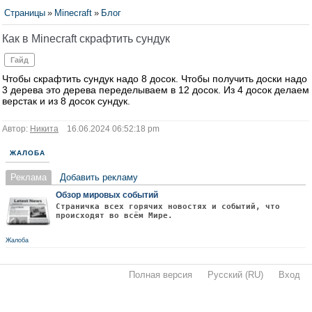
Страницы
»
Minecraft
»
Блог
Как в Minecraft скрафтить сундук
Гайд
Чтобы скрафтить сундук надо 8 досок. Чтобы получить доски надо
3 дерева это дерева переделываем в 12 досок. Из 4 досок делаем
верстак и из 8 досок сундук.
Автор:
Никита
16.06.2024 06:52:18 pm
ЖАЛОБА
Реклама
Добавить рекламу
Обзор мировых событий
Страничка всех горячих новостях и событий, что
происходят во всём Мире.
Жалоба
Полная версия
·
Русский (RU)
·
Вход
·