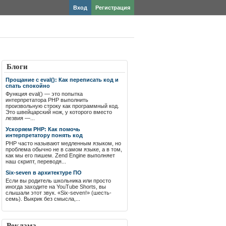
Вход
Регистрация
Блоги
Прощание с eval(): Как переписать код и
спать спокойно
Функция eval() — это попытка
интерпретатора PHP выполнить
произвольную строку как программный код.
Это швейцарский нож, у которого вместо
лезвия —...
Ускоряем PHP: Как помочь
интерпретатору понять код
PHP часто называют медленным языком, но
проблема обычно не в самом языке, а в том,
как мы его пишем. Zend Engine выполняет
наш скрипт, переводя...
Six-seven в архитектуре ПО
Если вы родитель школьника или просто
иногда заходите на YouTube Shorts, вы
слышали этот звук. «Six-seven!» (шесть-
семь). Выкрик без смысла,...
Реклама