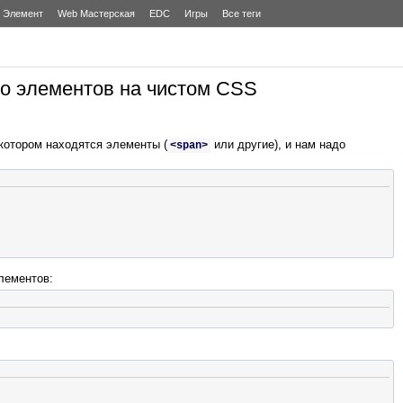
Элемент
Web Мастерская
EDC
Игры
Все теги
во элементов на чистом CSS
 котором находятся элементы (
или другие), и нам надо
<span>
лементов: