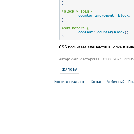
}
#block > span {
	counter
-
increment
:
 block
;
}
#sum:before {
	content
:
 counter
(
block
);
}
CSS посчитает элементов в блоке и выв
Автор:
Web Мастерская
02.06.2024 04:48:
ЖАЛОБА
Конфиденциальность
Контакт
Мобильный
Пра