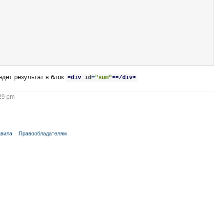
едет результат в блок
.
<div
id
=
"sum"
></div>
29 pm
вила
Правообладателям