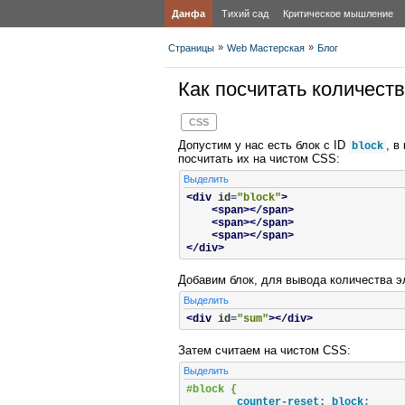
Данфа
Тихий сад
Критическое мышление
»
»
Страницы
Web Мастерская
Блог
Как посчитать количест
CSS
Допустим у нас есть блок с ID
, в
block
посчитать их на чистом CSS:
Выделить
<div
id
=
"block"
>
<span></span>
<span></span>
<span></span>
</div>
Добавим блок, для вывода количества э
Выделить
<div
id
=
"sum"
></div>
Затем считаем на чистом CSS:
Выделить
#block {
	counter
-
reset
:
 block
;